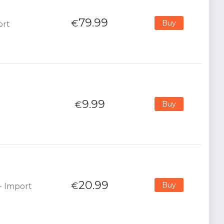
79.99
€
Buy
ort
9.99
€
Buy
20.99
€
Buy
 - Import