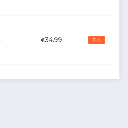
34.99
€
Buy
rt