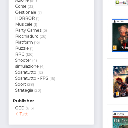
Azione
(94)
Corse
(33)
Gestionale
(7)
HORROR
(1)
Musicale
(1)
Party Games
(5)
Picchiaduro
(26)
Platform
(16)
Puzzle
(1)
RPG
(126)
Shooter
(4)
simulazione
(4)
Sparatutto
(12)
Sparatutto - FPS
(16)
Sport
(28)
Strategia
(20)
Publisher
GED
(815)
Tutti