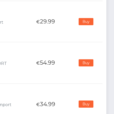
29.99
€
Buy
rt
54.99
€
Buy
PORT
34.99
€
Buy
Import