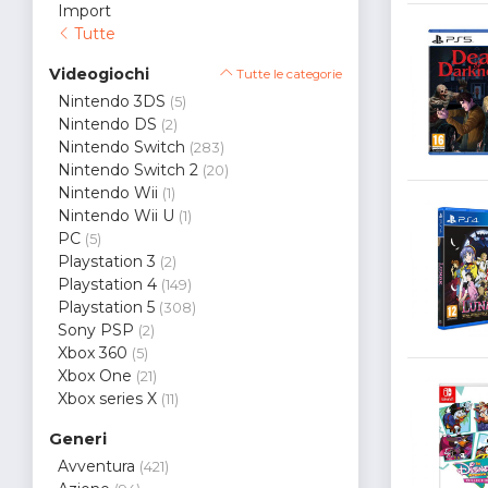
Import
Tutte
Videogiochi
Tutte le categorie
Nintendo 3DS
(5)
Nintendo DS
(2)
Nintendo Switch
(283)
Nintendo Switch 2
(20)
Nintendo Wii
(1)
Nintendo Wii U
(1)
PC
(5)
Playstation 3
(2)
Playstation 4
(149)
Playstation 5
(308)
Sony PSP
(2)
Xbox 360
(5)
Xbox One
(21)
Xbox series X
(11)
Generi
Avventura
(421)