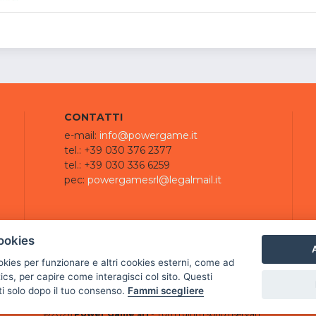
CONTATTI
e-mail:
info@powergame.it
tel.: +39 030 376 2377
tel.: +39 030 336 6259
pec:
powergamesrl@legalmail.it
ookies
A
ookies per funzionare e altri cookies esterni, come ad
cs, per capire come interagisci col sito. Questi
ti solo dopo il tuo consenso.
Fammi scegliere
©
2026
Power Game srl
- Tutti i diritti sono riservati.