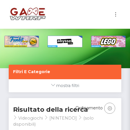
1
Filtri E Categorie
mostra filtri
Ordinamento
Risultato della ricerca
Videogiochi
[NINTENDO]
(solo
disponibili)