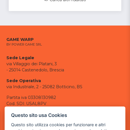
GAME WARP
BY POWER GAME SRL
Sede Legale
via Villaggio dei Platani, 3
- 25014 Castenedolo, Brescia
Sede Operativa
via Industriale, 2 - 25082 Botticino, BS
Partita iva 03308130982
Cod. SDI: USAL8PV
CONTATTI
Questo sito usa Cookies
e-mail:
info@powergame.it
Questo sito utilizza cookies per funzionare e altri
tel.: +39 030 376 2377