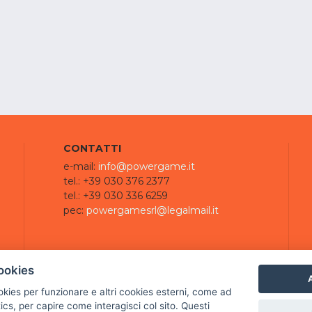
CONTATTI
e-mail:
info@powergame.it
tel.: +39 030 376 2377
tel.: +39 030 336 6259
pec:
powergamesrl@legalmail.it
ookies
A
ookies per funzionare e altri cookies esterni, come ad
cs, per capire come interagisci col sito. Questi