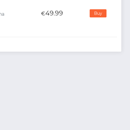
49.99
€
Buy
na