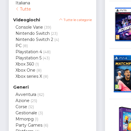
Italiana
Tutte
Videogiochi
Tutte le categorie
Console Varie
(39)
Nintendo Switch
(23)
Nintendo Switch 2
(4)
PC
(8)
Playstation 4
(48)
Playstation 5
(43)
Xbox 360
(1)
Xbox One
(8)
Xbox series X
(8)
Generi
Avventura
(62)
Azione
(25)
Corse
(12)
Gestionale
(3)
Mmorpg
(1)
Party Games
(6)