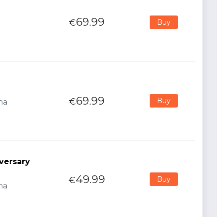
69.99
€
Buy
69.99
€
Buy
na
versary
49.99
€
Buy
na