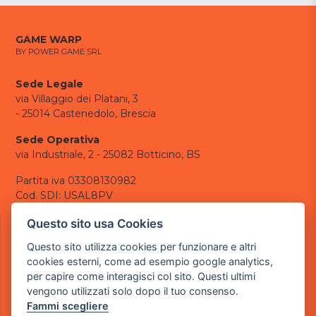
GAME WARP
BY POWER GAME SRL
Sede Legale
via Villaggio dei Platani, 3
- 25014 Castenedolo, Brescia
Sede Operativa
via Industriale, 2 - 25082 Botticino, BS
Partita iva 03308130982
Cod. SDI: USAL8PV
CONTATTI
Questo sito usa Cookies
e-mail:
info@powergame.it
Questo sito utilizza cookies per funzionare e altri
tel.: +39 030 376 2377
cookies esterni, come ad esempio google analytics,
tel.: +39 030 336 6259
per capire come interagisci col sito. Questi ultimi
pec:
powergamesrl@legalmail.it
vengono utilizzati solo dopo il tuo consenso.
Fammi scegliere
LINK UTILI