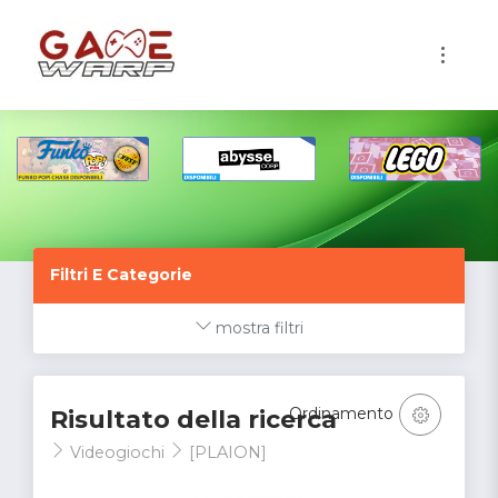
1
Filtri E Categorie
mostra filtri
Ordinamento
Risultato della ricerca
Videogiochi
[PLAION]