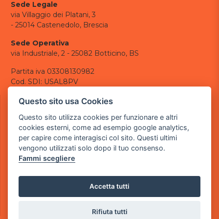
Sede Legale
via Villaggio dei Platani, 3
- 25014 Castenedolo, Brescia
Sede Operativa
via Industriale, 2 - 25082 Botticino, BS
Partita iva 03308130982
Cod. SDI: USAL8PV
CONTATTI
Questo sito usa Cookies
e-mail:
info@powergame.it
Questo sito utilizza cookies per funzionare e altri
tel.: +39 030 376 2377
cookies esterni, come ad esempio google analytics,
tel.: +39 030 336 6259
per capire come interagisci col sito. Questi ultimi
pec:
powergamesrl@legalmail.it
vengono utilizzati solo dopo il tuo consenso.
Fammi scegliere
LINK UTILI
Chi siamo
Informazioni generali
Accetta tutti
Informativa Privacy
Informativa sui cookies
Rifiuta tutti