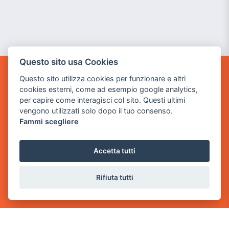
Questo sito usa Cookies
Questo sito utilizza cookies per funzionare e altri
GAME WARP
cookies esterni, come ad esempio google analytics,
BY POWER GAME SRL
per capire come interagisci col sito. Questi ultimi
vengono utilizzati solo dopo il tuo consenso.
Sede Legale
Fammi scegliere
via Villaggio dei Platani, 3
- 25014 Castenedolo, Brescia
Accetta tutti
Sede Operativa
via Industriale, 2 - 25082 Botticino, BS
Rifiuta tutti
Partita iva 03308130982
Cod. SDI: USAL8PV
CONTATTI
e-mail:
info@powergame.it