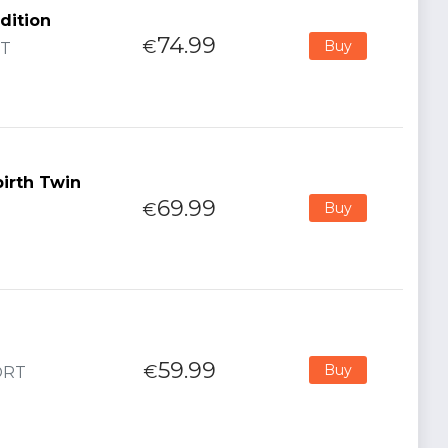
Edition
74.99
€
Buy
RT
birth Twin
69.99
€
Buy
59.99
€
Buy
PORT