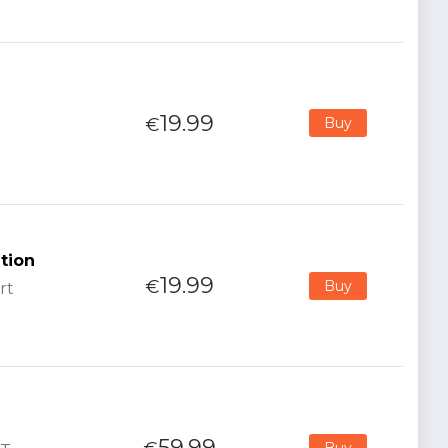
19.99
€
Buy
tion
19.99
€
Buy
rt
59.99
Buy