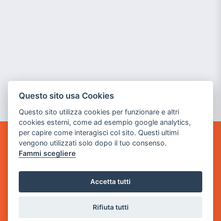
Questo sito usa Cookies
Questo sito utilizza cookies per funzionare e altri
cookies esterni, come ad esempio google analytics,
per capire come interagisci col sito. Questi ultimi
vengono utilizzati solo dopo il tuo consenso.
GAME WARP
Fammi scegliere
BY POWER GAME SRL
Sede Legale
Accetta tutti
via Villaggio dei Platani, 3
- 25014 Castenedolo, Brescia
Rifiuta tutti
Sede Operativa