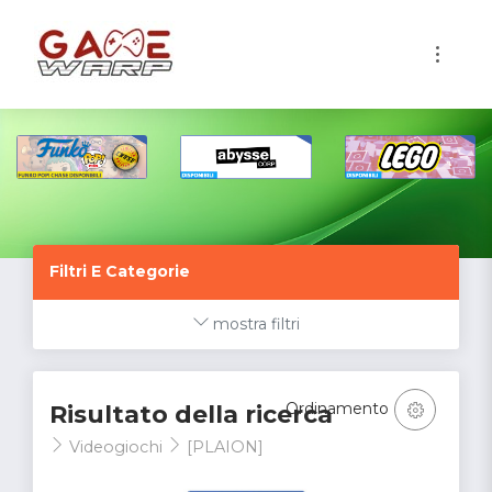
1
Filtri E Categorie
mostra filtri
Ordinamento
Risultato della ricerca
Videogiochi
[PLAION]