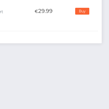
29.99
€
Buy
rt