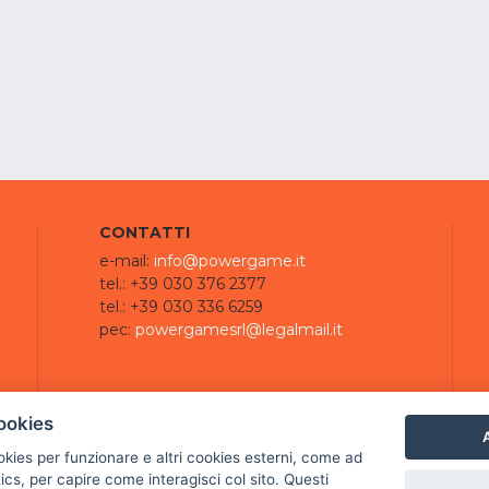
CONTATTI
e-mail:
info@powergame.it
tel.: +39 030 376 2377
tel.: +39 030 336 6259
pec:
powergamesrl@legalmail.it
ookies
A
ookies per funzionare e altri cookies esterni, come ad
cs, per capire come interagisci col sito. Questi