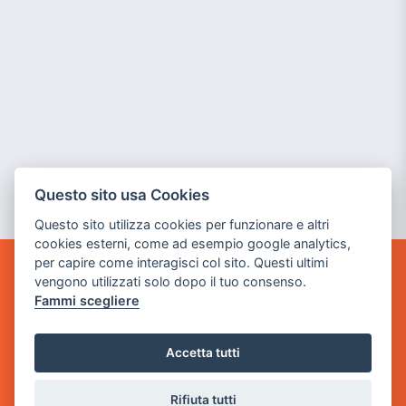
Questo sito usa Cookies
Questo sito utilizza cookies per funzionare e altri
cookies esterni, come ad esempio google analytics,
per capire come interagisci col sito. Questi ultimi
vengono utilizzati solo dopo il tuo consenso.
GAME WARP
BY POWER GAME SRL
Fammi scegliere
Sede Legale
Accetta tutti
via Villaggio dei Platani, 3
- 25014 Castenedolo, Brescia
Rifiuta tutti