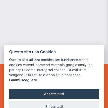
Questo sito usa Cookies
Questo sito utilizza cookies per funzionare e altri
cookies esterni, come ad esempio google analytics,
per capire come interagisci col sito. Questi ultimi
vengono utilizzati solo dopo il tuo consenso.
GAME WARP
BY POWER GAME SRL
Fammi scegliere
Sede Legale
Accetta tutti
via Villaggio dei Platani, 3
- 25014 Castenedolo, Brescia
Rifiuta tutti