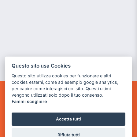
Questo sito usa Cookies
Questo sito utilizza cookies per funzionare e altri
cookies esterni, come ad esempio google analytics,
per capire come interagisci col sito. Questi ultimi
vengono utilizzati solo dopo il tuo consenso.
GAME WARP
BY POWER GAME SRL
Fammi scegliere
Sede Legale
Accetta tutti
via Villaggio dei Platani, 3
- 25014 Castenedolo, Brescia
Rifiuta tutti