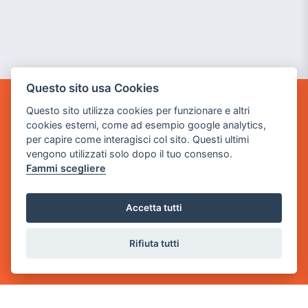
Questo sito usa Cookies
Questo sito utilizza cookies per funzionare e altri
GAME WARP
cookies esterni, come ad esempio google analytics,
BY POWER GAME SRL
per capire come interagisci col sito. Questi ultimi
vengono utilizzati solo dopo il tuo consenso.
Sede Legale
Fammi scegliere
via Villaggio dei Platani, 3
- 25014 Castenedolo, Brescia
Accetta tutti
Sede Operativa
via Industriale, 2 - 25082 Botticino, BS
Rifiuta tutti
Partita iva 03308130982
Cod. SDI: USAL8PV
CONTATTI
e-mail:
info@powergame.it