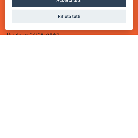
Accetta tutti
- 25014 Castenedolo, Brescia
Rifiuta tutti
Sede Operativa
via Industriale, 2 - 25082 Botticino, BS
Partita iva 03308130982
Cod. SDI: USAL8PV
CONTATTI
e-mail:
info@powergame.it
tel.: +39 030 376 2377
tel.: +39 030 336 6259
pec:
powergamesrl@legalmail.it
LINK UTILI
Chi siamo
Informazioni generali
Informativa Privacy
Informativa sui cookies
©
2026
Power Game srl
- Tutti i diritti sono riservati.