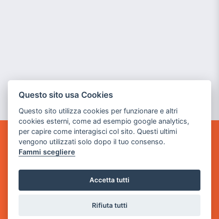
Questo sito usa Cookies
Questo sito utilizza cookies per funzionare e altri
cookies esterni, come ad esempio google analytics,
per capire come interagisci col sito. Questi ultimi
vengono utilizzati solo dopo il tuo consenso.
GAME WARP
Fammi scegliere
BY POWER GAME SRL
Sede Legale
Accetta tutti
via Villaggio dei Platani, 3
- 25014 Castenedolo, Brescia
Rifiuta tutti
Sede Operativa