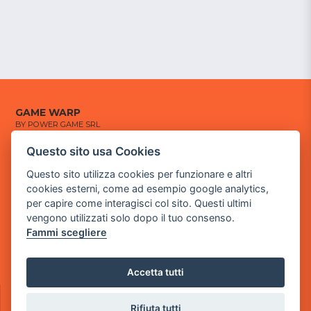
GAME WARP
BY POWER GAME SRL
Questo sito usa Cookies
Sede Legale
via Villaggio dei Platani, 3
Questo sito utilizza cookies per funzionare e altri
- 25014 Castenedolo, Brescia
cookies esterni, come ad esempio google analytics,
per capire come interagisci col sito. Questi ultimi
Sede Operativa
vengono utilizzati solo dopo il tuo consenso.
via Industriale, 2 - 25082 Botticino, BS
Fammi scegliere
Partita iva 03308130982
Cod. SDI: USAL8PV
Accetta tutti
CONTATTI
e-mail:
info@powergame.it
Rifiuta tutti