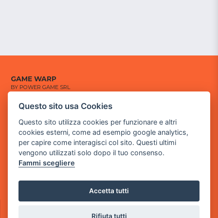
GAME WARP
BY POWER GAME SRL
Questo sito usa Cookies
Sede Legale
via Villaggio dei Platani, 3
Questo sito utilizza cookies per funzionare e altri
- 25014 Castenedolo, Brescia
cookies esterni, come ad esempio google analytics,
per capire come interagisci col sito. Questi ultimi
Sede Operativa
vengono utilizzati solo dopo il tuo consenso.
via Industriale, 2 - 25082 Botticino, BS
Fammi scegliere
Partita iva 03308130982
Cod. SDI: USAL8PV
Accetta tutti
CONTATTI
e-mail:
info@powergame.it
Rifiuta tutti