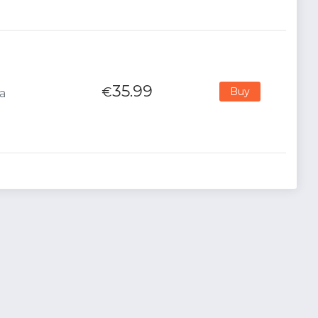
35.99
€
Buy
na