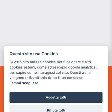
Questo sito usa Cookies
Questo sito utilizza cookies per funzionare e altri
cookies esterni, come ad esempio google analytics,
per capire come interagisci col sito. Questi ultimi
vengono utilizzati solo dopo il tuo consenso.
GAME WARP
BY POWER GAME SRL
Fammi scegliere
Sede Legale
Accetta tutti
via Villaggio dei Platani, 3
- 25014 Castenedolo, Brescia
Rifiuta tutti