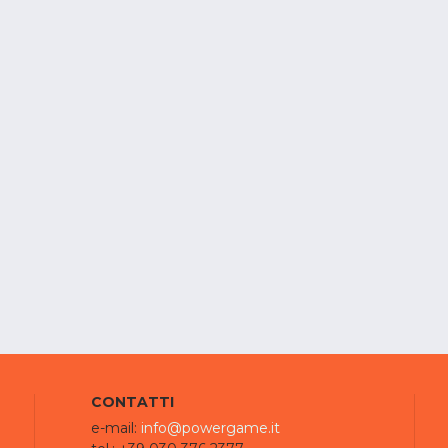
CONTATTI
e-mail:
info@powergame.it