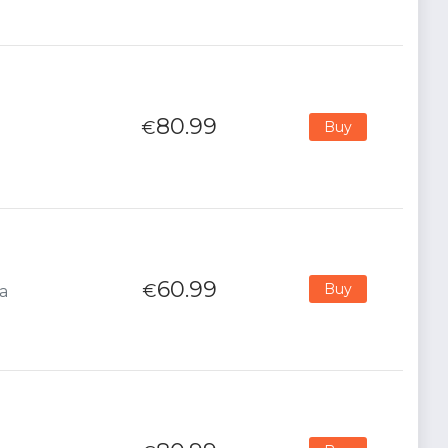
80.99
€
Buy
60.99
€
Buy
na