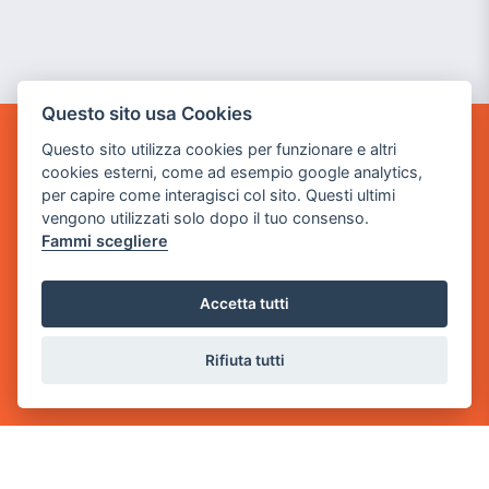
Questo sito usa Cookies
Questo sito utilizza cookies per funzionare e altri
GAME WARP
cookies esterni, come ad esempio google analytics,
BY POWER GAME SRL
per capire come interagisci col sito. Questi ultimi
vengono utilizzati solo dopo il tuo consenso.
Sede Legale
Fammi scegliere
via Villaggio dei Platani, 3
- 25014 Castenedolo, Brescia
Accetta tutti
Sede Operativa
via Industriale, 2 - 25082 Botticino, BS
Rifiuta tutti
Partita iva 03308130982
Cod. SDI: USAL8PV
CONTATTI
e-mail:
info@powergame.it
tel.: +39 030 376 2377