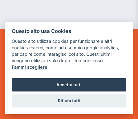
Questo sito usa Cookies
Questo sito utilizza cookies per funzionare e altri
GAME WARP
cookies esterni, come ad esempio google analytics,
BY POWER GAME SRL
per capire come interagisci col sito. Questi ultimi
vengono utilizzati solo dopo il tuo consenso.
Sede Legale
Fammi scegliere
via Villaggio dei Platani, 3
- 25014 Castenedolo, Brescia
Accetta tutti
Sede Operativa
via Industriale, 2 - 25082 Botticino, BS
Rifiuta tutti
Partita iva 03308130982
Cod. SDI: USAL8PV
CONTATTI
e-mail:
info@powergame.it
tel.: +39 030 376 2377