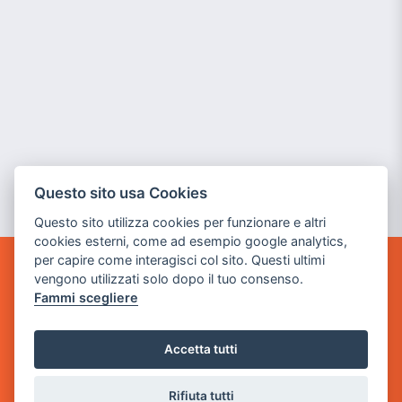
Questo sito usa Cookies
Questo sito utilizza cookies per funzionare e altri
cookies esterni, come ad esempio google analytics,
per capire come interagisci col sito. Questi ultimi
vengono utilizzati solo dopo il tuo consenso.
GAME WARP
BY POWER GAME SRL
Fammi scegliere
Sede Legale
Accetta tutti
via Villaggio dei Platani, 3
- 25014 Castenedolo, Brescia
Rifiuta tutti