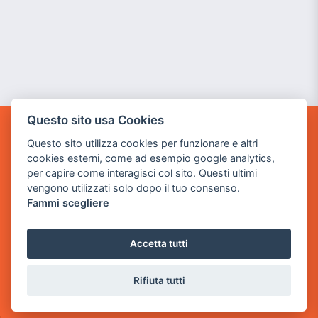
Questo sito usa Cookies
GAME WARP
Questo sito utilizza cookies per funzionare e altri
BY POWER GAME SRL
cookies esterni, come ad esempio google analytics,
per capire come interagisci col sito. Questi ultimi
Sede Legale
vengono utilizzati solo dopo il tuo consenso.
via Villaggio dei Platani, 3
Fammi scegliere
- 25014 Castenedolo, Brescia
Sede Operativa
Accetta tutti
via Industriale, 2 - 25082 Botticino, BS
Rifiuta tutti
Partita iva 03308130982
Cod. SDI: USAL8PV