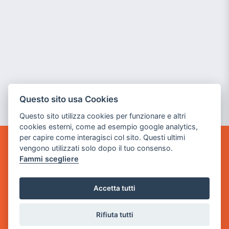
Questo sito usa Cookies
Questo sito utilizza cookies per funzionare e altri
cookies esterni, come ad esempio google analytics,
per capire come interagisci col sito. Questi ultimi
vengono utilizzati solo dopo il tuo consenso.
GAME WARP
Fammi scegliere
BY POWER GAME SRL
Sede Legale
Accetta tutti
via Villaggio dei Platani, 3
- 25014 Castenedolo, Brescia
Rifiuta tutti
Sede Operativa