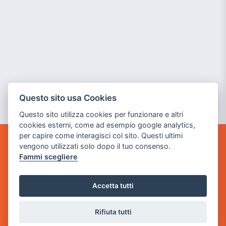
Questo sito usa Cookies
Questo sito utilizza cookies per funzionare e altri
cookies esterni, come ad esempio google analytics,
per capire come interagisci col sito. Questi ultimi
vengono utilizzati solo dopo il tuo consenso.
GAME WARP
Fammi scegliere
BY POWER GAME SRL
Sede Legale
Accetta tutti
via Villaggio dei Platani, 3
- 25014 Castenedolo, Brescia
Rifiuta tutti
Sede Operativa