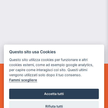
Questo sito usa Cookies
Questo sito utilizza cookies per funzionare e altri
cookies esterni, come ad esempio google analytics,
per capire come interagisci col sito. Questi ultimi
vengono utilizzati solo dopo il tuo consenso.
GAME WARP
BY POWER GAME SRL
Fammi scegliere
Sede Legale
Accetta tutti
via Villaggio dei Platani, 3
- 25014 Castenedolo, Brescia
Rifiuta tutti