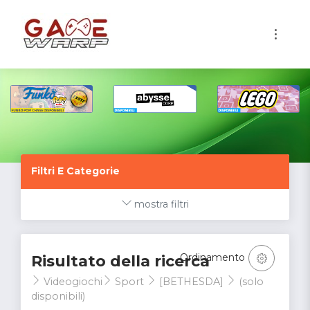
1
Filtri E Categorie
mostra filtri
Ordinamento
Risultato della ricerca
Videogiochi
Sport
[BETHESDA]
(solo
disponibili)