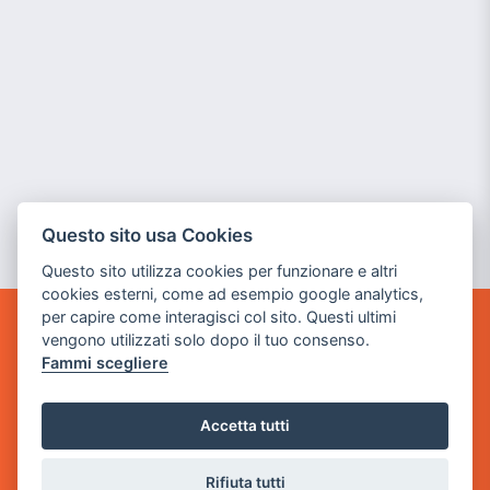
Questo sito usa Cookies
Questo sito utilizza cookies per funzionare e altri
cookies esterni, come ad esempio google analytics,
per capire come interagisci col sito. Questi ultimi
vengono utilizzati solo dopo il tuo consenso.
GAME WARP
BY POWER GAME SRL
Fammi scegliere
Sede Legale
Accetta tutti
via Villaggio dei Platani, 3
- 25014 Castenedolo, Brescia
Rifiuta tutti