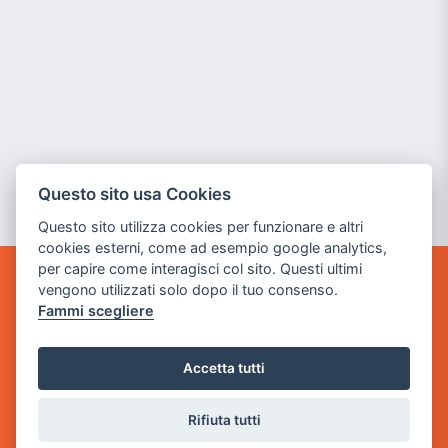
Questo sito usa Cookies
Questo sito utilizza cookies per funzionare e altri
cookies esterni, come ad esempio google analytics,
per capire come interagisci col sito. Questi ultimi
vengono utilizzati solo dopo il tuo consenso.
GAME WARP
Fammi scegliere
BY POWER GAME SRL
Sede Legale
Accetta tutti
via Villaggio dei Platani, 3
- 25014 Castenedolo, Brescia
Rifiuta tutti
Sede Operativa