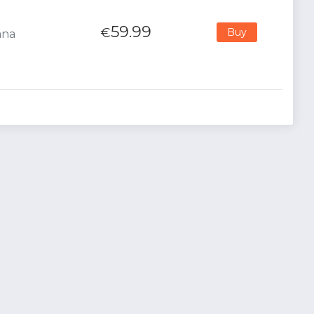
59.99
€
Buy
ana