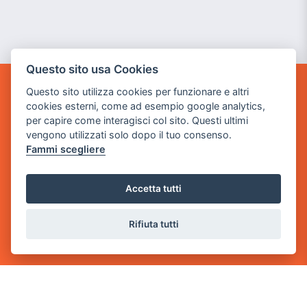
Questo sito usa Cookies
Questo sito utilizza cookies per funzionare e altri
GAME WARP
cookies esterni, come ad esempio google analytics,
BY POWER GAME SRL
per capire come interagisci col sito. Questi ultimi
vengono utilizzati solo dopo il tuo consenso.
Sede Legale
Fammi scegliere
via Villaggio dei Platani, 3
- 25014 Castenedolo, Brescia
Accetta tutti
Sede Operativa
via Industriale, 2 - 25082 Botticino, BS
Rifiuta tutti
Partita iva 03308130982
Cod. SDI: USAL8PV
CONTATTI
e-mail:
info@powergame.it
tel.: +39 030 376 2377