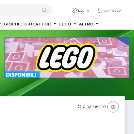
LOG-IN
CARRELLO
GIOCHI E GIOCATTOLI
LEGO
ALTRO
Ordinamento