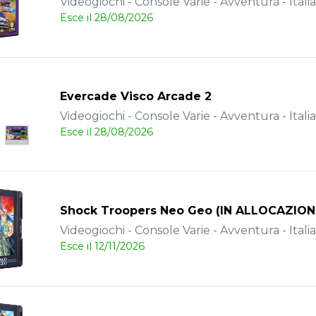
Videogiochi - Console Varie - Avventura - Itali
Esce il 28/08/2026
Evercade Visco Arcade 2
Videogiochi - Console Varie - Avventura - Itali
Esce il 28/08/2026
Shock Troopers Neo Geo (IN ALLOCAZION
Videogiochi - Console Varie - Avventura - Itali
Esce il 12/11/2026