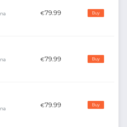
79.99
€
Buy
ana
79.99
€
Buy
ana
N
79.99
€
Buy
ana