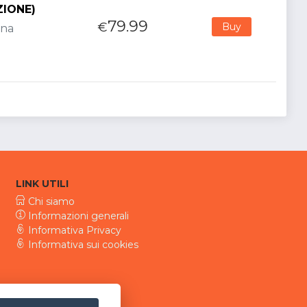
ZIONE)
79.99
€
Buy
ana
LINK UTILI
Chi siamo
Informazioni generali
Informativa Privacy
Informativa sui cookies