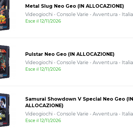
Metal Slug Neo Geo (IN ALLOCAZIONE)
Videogiochi - Console Varie - Avventura - Itali
Esce il 12/11/2026
Pulstar Neo Geo (IN ALLOCAZIONE)
Videogiochi - Console Varie - Avventura - Itali
Esce il 12/11/2026
Samurai Showdown V Special Neo Geo (I
ALLOCAZIONE)
Videogiochi - Console Varie - Avventura - Itali
Esce il 12/11/2026