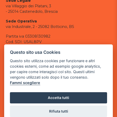
Sede Legale
via Villaggio dei Platani, 3
- 25014 Castenedolo, Brescia
Sede Operativa
via Industriale, 2 - 25082 Botticino, BS
Partita iva 03308130982
Cod. SDI: USAL8PV
CONTATTI
Questo sito usa Cookies
e-mail:
info@powergame.it
Questo sito utilizza cookies per funzionare e altri
tel.: +39 030 376 2377
cookies esterni, come ad esempio google analytics,
tel.: +39 030 336 6259
per capire come interagisci col sito. Questi ultimi
pec:
powergamesrl@legalmail.it
vengono utilizzati solo dopo il tuo consenso.
Fammi scegliere
LINK UTILI
Chi siamo
Informazioni generali
Accetta tutti
Informativa Privacy
Informativa sui cookies
Rifiuta tutti