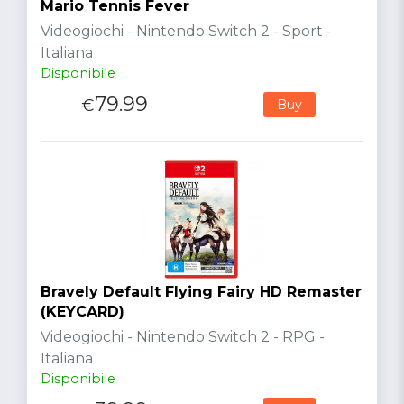
Mario Tennis Fever
Videogiochi - Nintendo Switch 2 - Sport -
Italiana
Disponibile
79.99
€
Buy
Bravely Default Flying Fairy HD Remaster
(KEYCARD)
Videogiochi - Nintendo Switch 2 - RPG -
Italiana
Disponibile