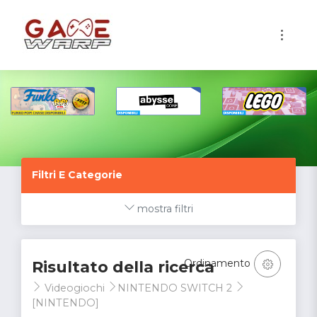
1
Filtri E Categorie
mostra filtri
Ordinamento
Risultato della ricerca
Videogiochi
NINTENDO SWITCH 2
[NINTENDO]