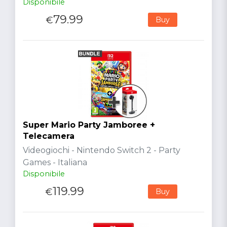
Disponibile
79.99
€
Buy
Super Mario Party Jamboree +
Telecamera
Videogiochi - Nintendo Switch 2 - Party
Games - Italiana
Disponibile
119.99
€
Buy