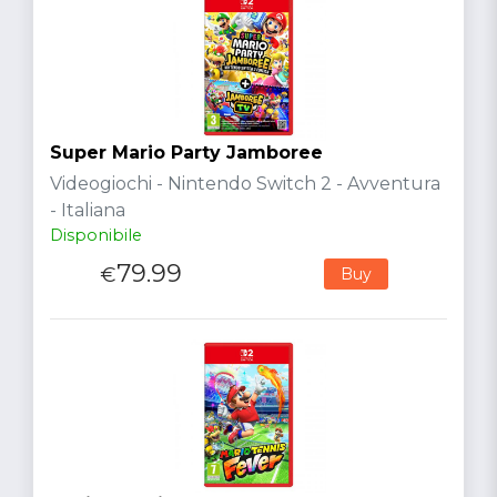
Super Mario Party Jamboree
Videogiochi - Nintendo Switch 2 - Avventura
- Italiana
Disponibile
79.99
€
Buy