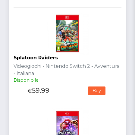
Splatoon Raiders
Videogiochi - Nintendo Switch 2 - Avventura
- Italiana
Disponibile
59.99
€
Buy