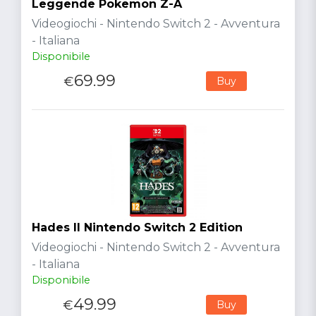
Leggende Pokemon Z-A
Videogiochi - Nintendo Switch 2 - Avventura
- Italiana
Disponibile
69.99
€
Buy
Hades II Nintendo Switch 2 Edition
Videogiochi - Nintendo Switch 2 - Avventura
- Italiana
Disponibile
49.99
€
Buy