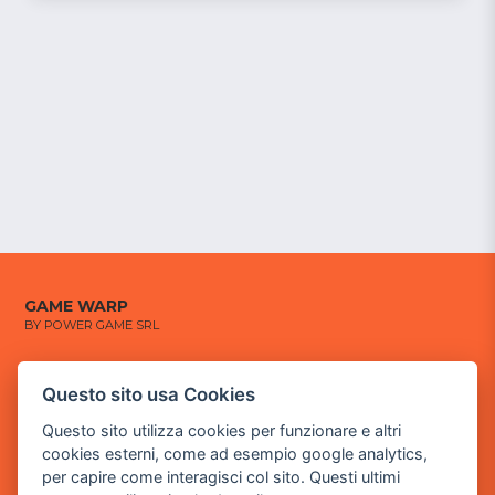
GAME WARP
BY POWER GAME SRL
Sede Legale
Questo sito usa Cookies
via Villaggio dei Platani, 3
- 25014 Castenedolo, Brescia
Questo sito utilizza cookies per funzionare e altri
cookies esterni, come ad esempio google analytics,
Sede Operativa
per capire come interagisci col sito. Questi ultimi
via Industriale, 2 - 25082 Botticino, BS