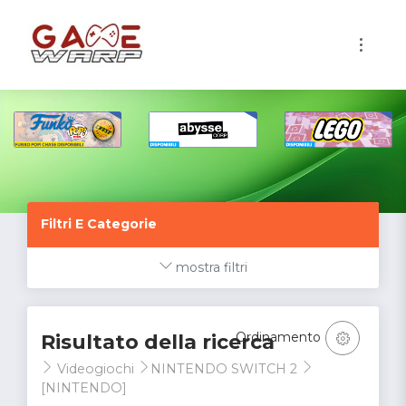
1
Filtri E Categorie
mostra filtri
Ordinamento
Risultato della ricerca
Videogiochi
NINTENDO SWITCH 2
[NINTENDO]