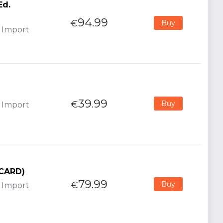
Ed.
94.99
€
Buy
- Import
39.99
€
Buy
- Import
YCARD)
79.99
€
Buy
- Import