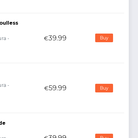
oulless
39.99
€
Buy
ra -
ra -
59.99
€
Buy
de
39.99
Buy