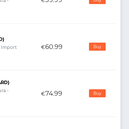
€
ra -
D)
60.99
€
Buy
- Import
ARD)
ra -
74.99
€
Buy