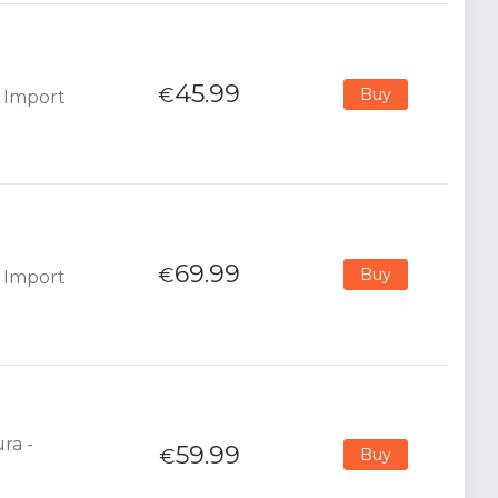
45.99
€
Buy
- Import
69.99
€
Buy
- Import
ra -
59.99
€
Buy