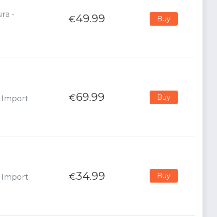
ra -
49.99
€
Buy
69.99
€
Buy
- Import
34.99
€
Buy
- Import