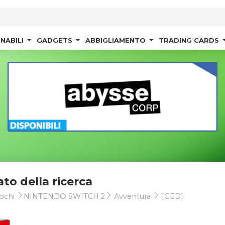
NABILI
GADGETS
ABBIGLIAMENTO
TRADING CARDS
ato della ricerca
ochi
NINTENDO SWITCH 2
Avventura
[GED]