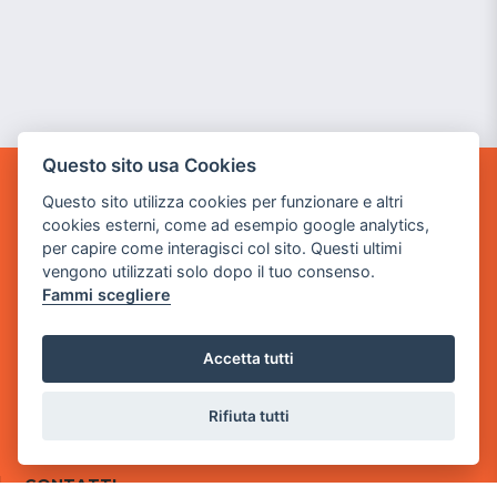
Questo sito usa Cookies
GAME WARP
Questo sito utilizza cookies per funzionare e altri
BY POWER GAME SRL
cookies esterni, come ad esempio google analytics,
per capire come interagisci col sito. Questi ultimi
Sede Legale
vengono utilizzati solo dopo il tuo consenso.
via Villaggio dei Platani, 3
Fammi scegliere
- 25014 Castenedolo, Brescia
Sede Operativa
Accetta tutti
via Industriale, 2 - 25082 Botticino, BS
Rifiuta tutti
Partita iva 03308130982
Cod. SDI: USAL8PV
CONTATTI