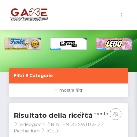
1
Filtri E Categorie
mostra filtri
Ordinamento
Risultato della ricerca
Videogiochi
NINTENDO SWITCH 2
Picchiaduro
[GED]