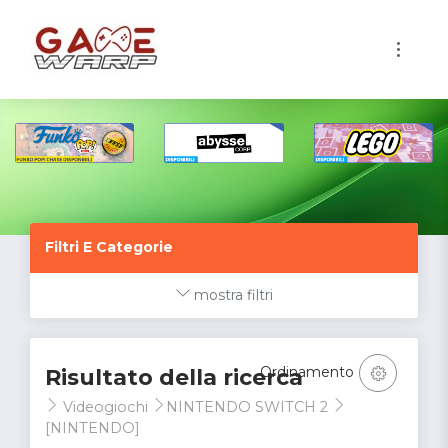
1
Filtri E Categorie
mostra filtri
Ordinamento
Risultato della ricerca
Videogiochi
NINTENDO SWITCH 2
[NINTENDO]