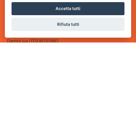
via Villaggio dei Platani, 3
Accetta tutti
- 25014 Castenedolo, Brescia
Sede Operativa
Rifiuta tutti
via Industriale, 2 - 25082 Botticino, BS
Partita iva 03308130982
Cod. SDI: USAL8PV
CONTATTI
e-mail:
info@powergame.it
tel.: +39 030 376 2377
tel.: +39 030 336 6259
pec:
powergamesrl@legalmail.it
LINK UTILI
Chi siamo
Informazioni generali
Informativa Privacy
Informativa sui cookies