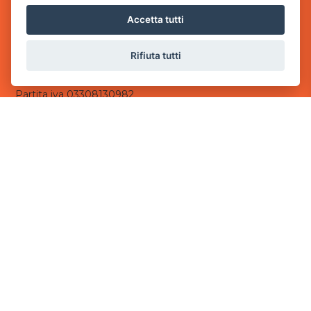
via Villaggio dei Platani, 3
Accetta tutti
- 25014 Castenedolo, Brescia
Sede Operativa
Rifiuta tutti
via Industriale, 2 - 25082 Botticino, BS
Partita iva 03308130982
Cod. SDI: USAL8PV
CONTATTI
e-mail:
info@powergame.it
tel.: +39 030 376 2377
tel.: +39 030 336 6259
pec:
powergamesrl@legalmail.it
LINK UTILI
Chi siamo
Informazioni generali
Informativa Privacy
Informativa sui cookies