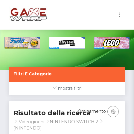
1
Filtri E Categorie
mostra filtri
Ordinamento
Risultato della ricerca
Videogiochi
NINTENDO SWITCH 2
[NINTENDO]