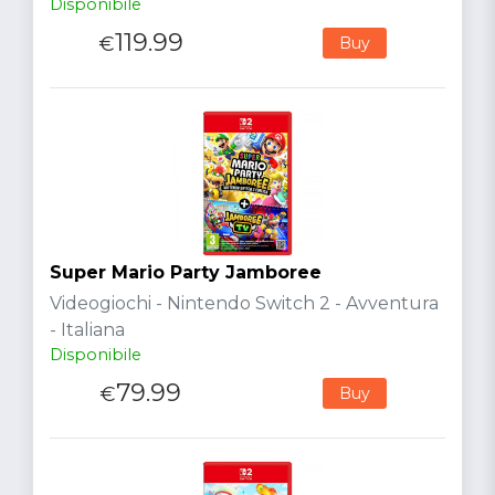
Disponibile
119.99
€
Buy
Super Mario Party Jamboree
Videogiochi - Nintendo Switch 2 - Avventura
- Italiana
Disponibile
79.99
€
Buy