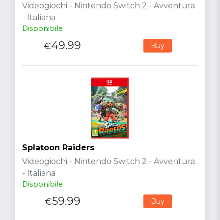
Videogiochi - Nintendo Switch 2 - Avventura
- Italiana
Disponibile
49.99
€
Buy
Splatoon Raiders
Videogiochi - Nintendo Switch 2 - Avventura
- Italiana
Disponibile
59.99
€
Buy