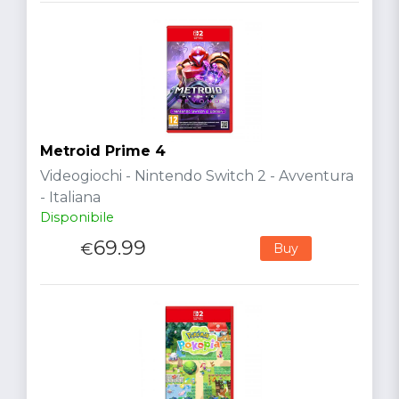
Metroid Prime 4
Videogiochi - Nintendo Switch 2 - Avventura
- Italiana
Disponibile
69.99
€
Buy