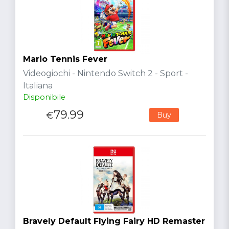
Mario Tennis Fever
Videogiochi - Nintendo Switch 2 - Sport -
Italiana
Disponibile
79.99
€
Buy
Bravely Default Flying Fairy HD Remaster