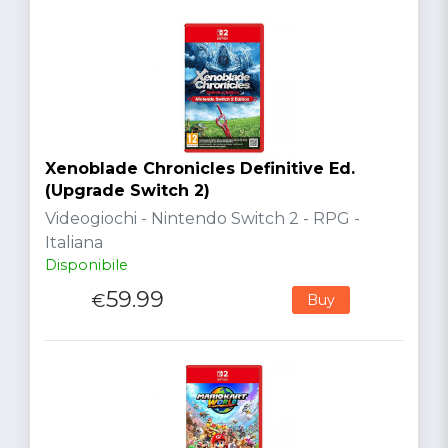
Xenoblade Chronicles Definitive Ed.
(Upgrade Switch 2)
Videogiochi - Nintendo Switch 2 - RPG -
Italiana
Disponibile
59.99
€
Buy