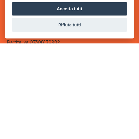
via Villaggio dei Platani, 3
Accetta tutti
- 25014 Castenedolo, Brescia
Sede Operativa
Rifiuta tutti
via Industriale, 2 - 25082 Botticino, BS
Partita iva 03308130982
Cod. SDI: USAL8PV
CONTATTI
e-mail:
info@powergame.it
tel.: +39 030 376 2377
tel.: +39 030 336 6259
pec:
powergamesrl@legalmail.it
LINK UTILI
Chi siamo
Informazioni generali
Informativa Privacy
Informativa sui cookies