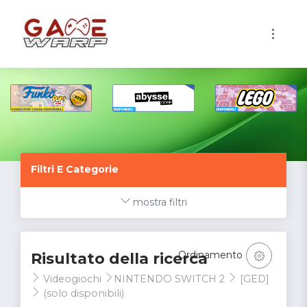
1
Filtri E Categorie
mostra filtri
Ordinamento
Risultato della ricerca
Videogiochi
NINTENDO SWITCH 2
[GED]
(solo disponibili)