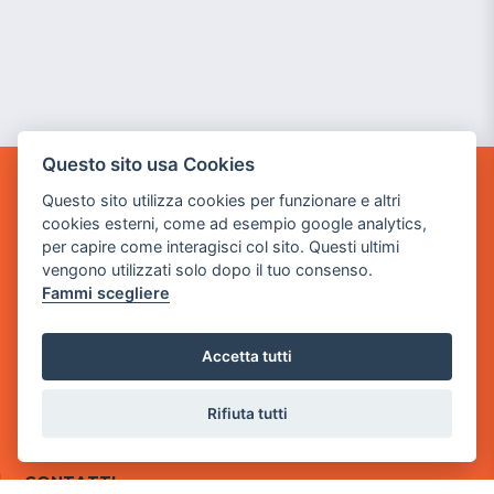
Questo sito usa Cookies
GAME WARP
Questo sito utilizza cookies per funzionare e altri
BY POWER GAME SRL
cookies esterni, come ad esempio google analytics,
per capire come interagisci col sito. Questi ultimi
Sede Legale
vengono utilizzati solo dopo il tuo consenso.
via Villaggio dei Platani, 3
Fammi scegliere
- 25014 Castenedolo, Brescia
Sede Operativa
Accetta tutti
via Industriale, 2 - 25082 Botticino, BS
Rifiuta tutti
Partita iva 03308130982
Cod. SDI: USAL8PV
CONTATTI