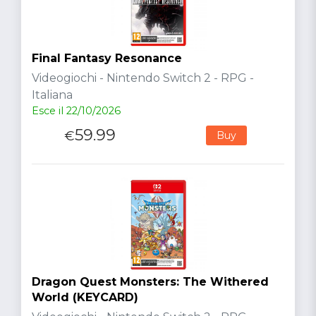
Final Fantasy Resonance
Videogiochi - Nintendo Switch 2 - RPG -
Italiana
Esce il 22/10/2026
59.99
€
Buy
Dragon Quest Monsters: The Withered
World (KEYCARD)