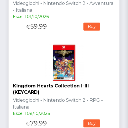
Videogiochi - Nintendo Switch 2 - Avventura
- Italiana
Esce il 01/10/2026
59.99
€
Buy
Kingdom Hearts Collection I-III
(KEYCARD)
Videogiochi - Nintendo Switch 2 - RPG -
Italiana
Esce il 08/10/2026
79.99
€
Buy