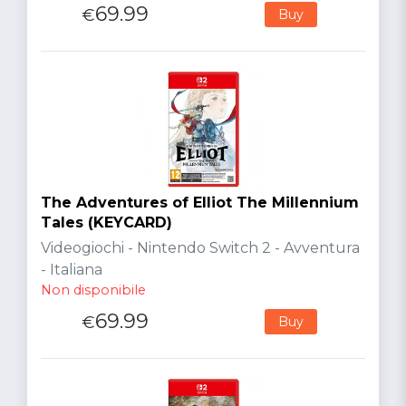
69.99
€
Buy
The Adventures of Elliot The Millennium
Tales (KEYCARD)
Videogiochi - Nintendo Switch 2 - Avventura
- Italiana
Non disponibile
69.99
€
Buy