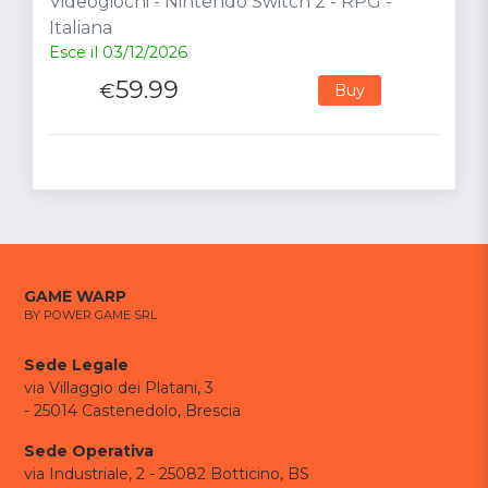
Videogiochi - Nintendo Switch 2 - RPG -
Italiana
Esce il 03/12/2026
59.99
€
Buy
GAME WARP
BY POWER GAME SRL
Sede Legale
via Villaggio dei Platani, 3
- 25014 Castenedolo, Brescia
Sede Operativa
via Industriale, 2 - 25082 Botticino, BS