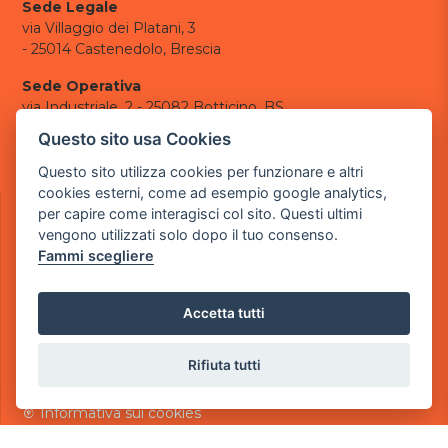
Sede Legale
via Villaggio dei Platani, 3
- 25014 Castenedolo, Brescia
Sede Operativa
via Industriale, 2 - 25082 Botticino, BS
Questo sito usa Cookies
Partita iva 03308130982
Cod. SDI: USAL8PV
Questo sito utilizza cookies per funzionare e altri
cookies esterni, come ad esempio google analytics,
CONTATTI
per capire come interagisci col sito. Questi ultimi
e-mail:
info@powergame.it
vengono utilizzati solo dopo il tuo consenso.
tel.: +39 030 376 2377
Fammi scegliere
tel.: +39 030 336 6259
pec:
powergamesrl@legalmail.it
Accetta tutti
LINK UTILI
Chi siamo
Rifiuta tutti
Informazioni generali
Informativa Privacy
Informativa sui cookies