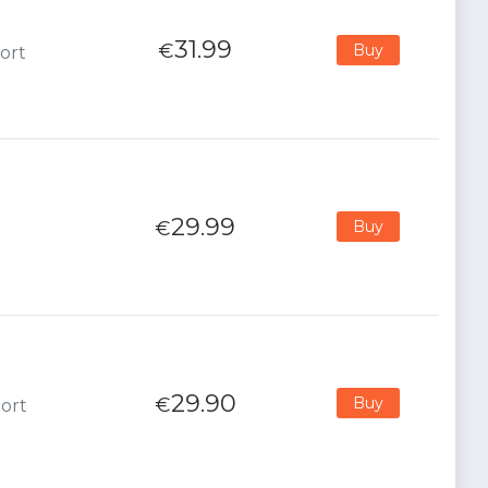
31.99
€
Buy
ort
29.99
€
Buy
29.90
€
Buy
port