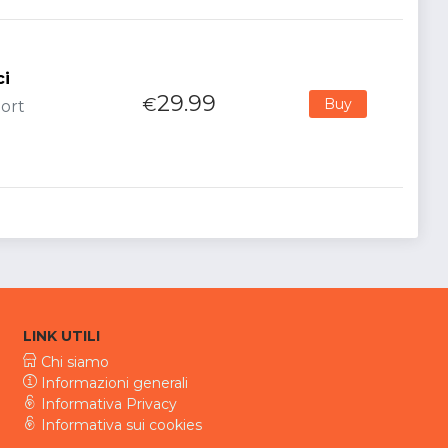
ci
29.99
€
Buy
port
LINK UTILI
Chi siamo
Informazioni generali
Informativa Privacy
Informativa sui cookies