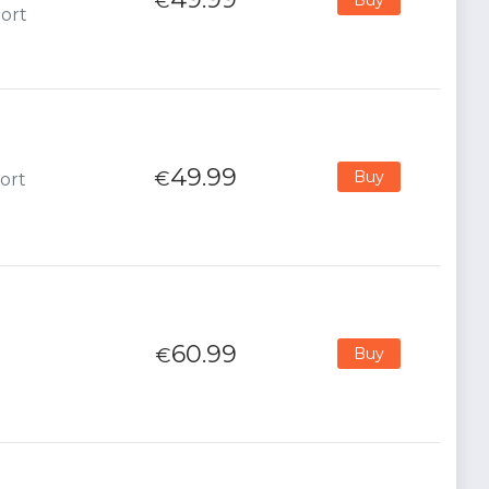
€
port
49.99
€
Buy
ort
60.99
€
Buy