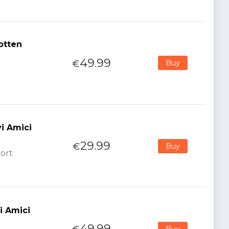
otten
49.99
€
Buy
i Amici
29.99
€
Buy
port
i Amici
49.99
Buy