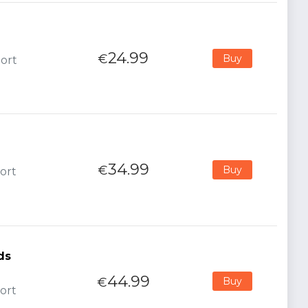
24.99
€
Buy
port
34.99
€
Buy
ort
ds
44.99
€
Buy
ort