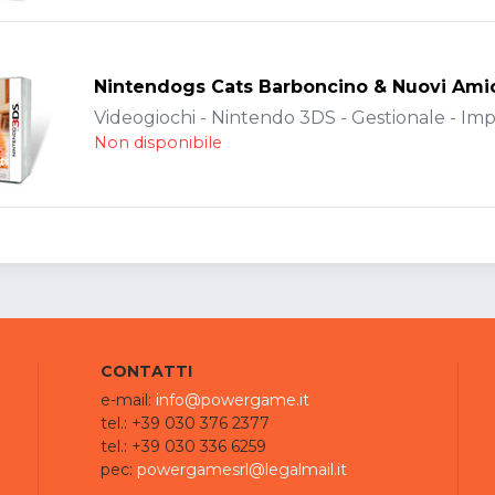
Nintendogs Cats Barboncino & Nuovi Ami
Videogiochi - Nintendo 3DS - Gestionale - Im
Non disponibile
CONTATTI
e-mail:
info@powergame.it
tel.: +39 030 376 2377
tel.: +39 030 336 6259
pec:
powergamesrl@legalmail.it